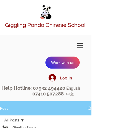
Giggling Panda Chinese School
Work with us
Log In
Help Hotline:
07932 494420
English
07410 507288
中文
Post
All Posts
Giggling Panda