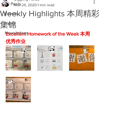
All Posts
Nov 25, 2020
1 min read
Weekly Highlights 本周精彩
Events
集锦
News
Newsletters
Excellent Homework of the Week 本周
优秀作业