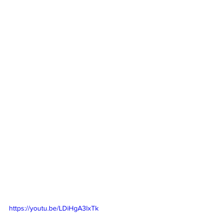
https://youtu.be/LDiHgA3lxTk