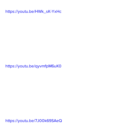
https://youtu.be/HWk_sK-YxHc
https://youtu.be/qyvmfpM6uK0
https://youtu.be/7J00k69SAeQ