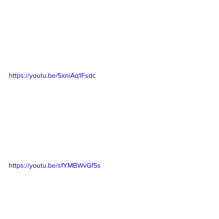
https://youtu.be/5xniAq1Fsdc
https://youtu.be/sfYMBWvGf5s