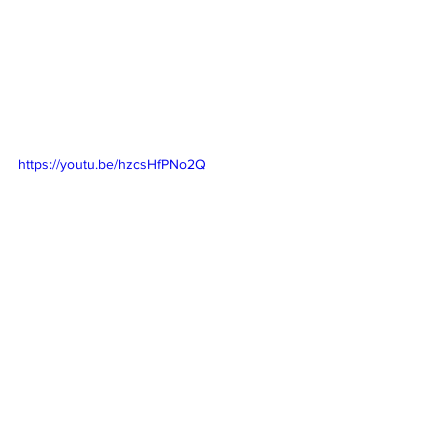
https://youtu.be/hzcsHfPNo2Q
https://youtu.be/YqmadkvGnFE