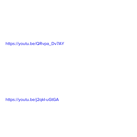
https://youtu.be/QRvpa_Dv7AY
https://youtu.be/j2qkI-uGtGA